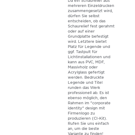
Da ein Schaurelief aus
mehreren Einzeldrucken
zusammengesetzt wird,
dürfen Sie selbst
entscheiden, ob das
Schaurelief fest gerahmt
oder auf einer
Grundplatte befestigt
wird. Letztere bietet
Platz für Legende und
ggf. Tastpult für
Lichtinstallationen und
kann aus PVC, MDF,
Massivholz oder
Acrylglass gefertigt
werden. Bedruckte
Legende und Titel
runden das Werk
professionell ab. Es ist
ebenso möglich, den
Rahmen im "corporate
identity" design mit
Firmenlogo zu
produzieren (CI-Kit).
Rufen Sie uns einfach
an, um die beste
Variante zu finden!